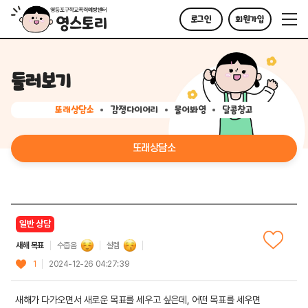
로그인
회원가입
둘러보기
또래상담소
감정다이어리
물어봐영
달콤창고
또래상담소
일반 상담
새해 목표
수줍음
설렘
1
2024-12-26 04:27:39
새해가 다가오면서 새로운 목표를 세우고 싶은데, 어떤 목표를 세우면