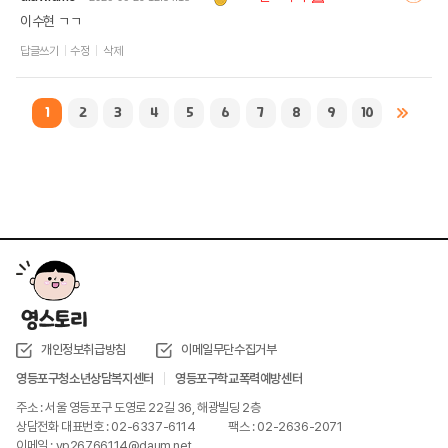
이수현 ㄱㄱ
답글쓰기
수정
삭제
1
2
3
4
5
6
7
8
9
10
개인정보취급방침
이메일무단수집거부
영등포구청소년상담복지센터
영등포구학교폭력예방센터
주소 : 서울 영등포구 도영로 22길 36, 해광빌딩 2층
상담전화 대표번호 : 02-6337-6114
팩스 : 02-2636-2071
이메일 : yp26766114@daum.net