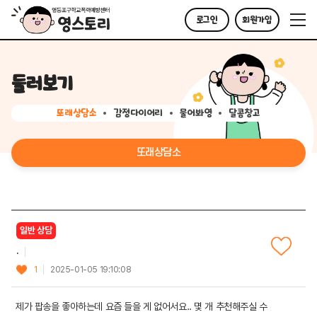
로그인
회원가입
둘러보기
또래상담소
감정다이어리
물어봐영
달콤창고
또래상담소
일반 상담
.
1
2025-01-05 19:10:08
제가 팝송을 좋아하는데 요즘 들을 게 없어서요.. 몇 개 추천해주실 수