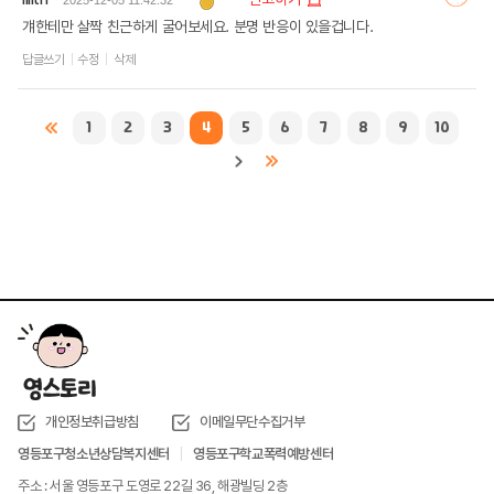
2025-12-05 11:42:32
걔한테만 살짝 친근하게 굴어보세요. 분명 반응이 있을겁니다.
답글쓰기
수정
삭제
1
2
3
4
5
6
7
8
9
10
개인정보취급방침
이메일무단수집거부
영등포구청소년상담복지센터
영등포구학교폭력예방센터
주소 : 서울 영등포구 도영로 22길 36, 해광빌딩 2층