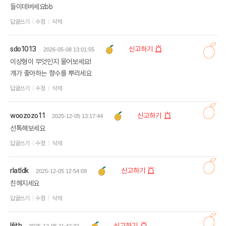
들이데버세요bb
답글쓰기
수정
삭제
sdo1013
신고하기
2026-05-08 13:01:55
이상형이 무엇인지 물어보세요!
걔가 좋아하는 향수를 뿌리세요
답글쓰기
수정
삭제
woozozo11
신고하기
2025-12-05 13:17:44
선톡해보세요
답글쓰기
수정
삭제
rlatldk
신고하기
2025-12-05 12:54:09
친해지세요
답글쓰기
수정
삭제
lilith
신고하기