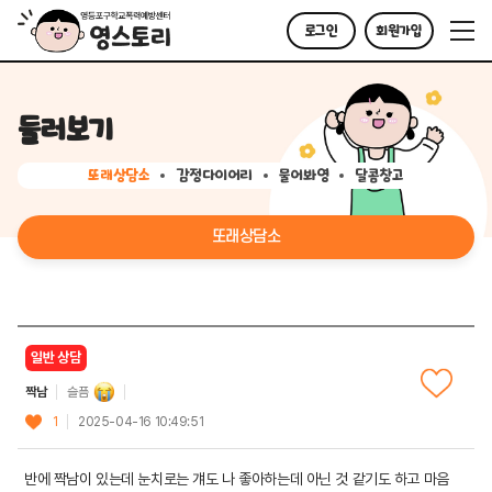
로그인
회원가입
둘러보기
또래상담소
감정다이어리
물어봐영
달콤창고
또래상담소
일반 상담
짝남
슬픔
1
2025-04-16 10:49:51
반에 짝남이 있는데 눈치로는 걔도 나 좋아하는데 아닌 것 같기도 하고 마음