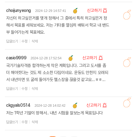
choijunyeong
신고하기
2024-12-29 14:57:41
자신이 하고싶은거를 몇개 정해서 그 중에서 특히 하고싶은거 정
해서 목표를 세워보세요. 저는 기타를 열심히 배워서 학교 내 밴드
부 들어가는게 목표에요.
답글쓰기
수정
삭제
casio9999
신고하기
2024-12-28 17:52:54
국가기술자격증 합격하는게 작은 계획입니다. 그리고 도서를 좀
더 해야겟다는 것도 제 소소한 다짐이네요. 운동도 안한지 오래되
서 내년이면 또 굴레 돌아가듯 헬스장을 끊을것 같고요...ㅎㅎ...
답글쓰기
수정
삭제
ckgyals0514
신고하기
2024-12-28 14:02:42
저는 1학년 기말이 망해서.. 내년 시험을 잘보는게 목표입니다
답글쓰기
수정
삭제