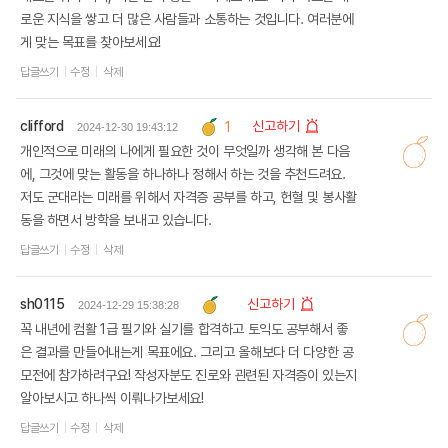
로운 지식을 쌓고 더 많은 사람들과 소통하는 것입니다. 여러분에
게 맞는 목표를 찾아보세요!
답글쓰기
수정
삭제
clifford
신고하기
1
2024-12-30 19:43:12
개인적으로 미래의 나에게 필요한 것이 무엇일까 생각해 본 다음
에, 그것에 맞는 활동을 하나하나 정해서 하는 것을 추천드려요.
저도 군대라는 미래를 위해서 자격증 공부를 하고, 헌혈 및 봉사활
동을 하면서 방학을 보내고 있습니다.
답글쓰기
수정
삭제
sh0115
신고하기
2024-12-29 15:38:28
꼭 내년에 컴활 1급 필기와 실기를 합격하고 토익도 공부해서 좋
은 결과를 만들어내는게 목표에요. 그리고 올해보다 더 다양한 공
모전에 참가하려구요! 작성자분도 진로와 괸련된 자격증이 있는지
알아보시고 하나씩 이뤄나가보세요!
답글쓰기
수정
삭제