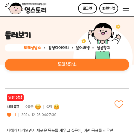
로그인
회원가입
둘러보기
또래상담소
감정다이어리
물어봐영
달콤창고
또래상담소
일반 상담
새해 목표
수줍음
설렘
1
2024-12-26 04:27:39
새해가 다가오면서 새로운 목표를 세우고 싶은데, 어떤 목표를 세우면