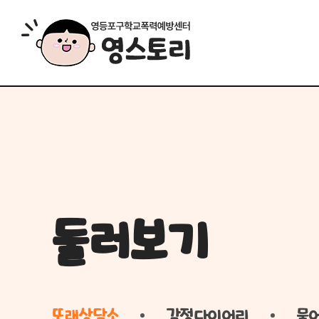
둘러보기
또래상담소
감정다이어리
물