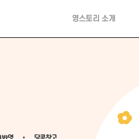
영스토리 소개
어봐영
달콤창고