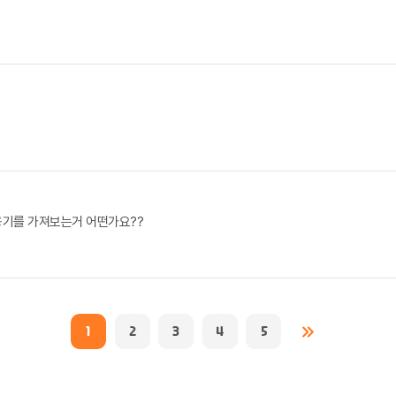
용기를 가져보는거 어떤가요??
1
2
3
4
5