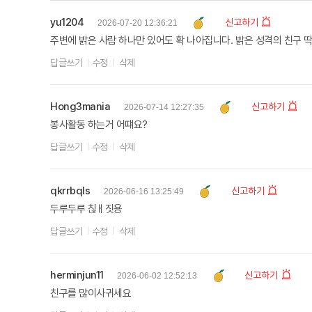
yu1204
신고하기
2026-07-20 12:36:21
주변에 밝은 사람 하나만 있어도 확 나아집니다. 밝은 성격의 친구 딱
답글쓰기
수정
삭제
Hong3mania
신고하기
2026-07-14 12:27:35
봉사활동 하는거 어떄요?
답글쓰기
수정
삭제
qkrrbqls
신고하기
2026-06-16 13:25:49
두루두루 칞ㅐ짓용
답글쓰기
수정
삭제
herminjun11
신고하기
2026-06-02 12:52:13
친구를 많이사귀세요