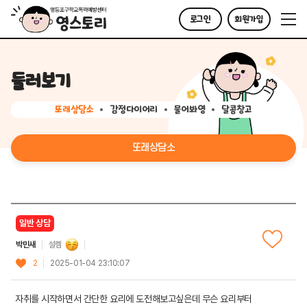
로그인
회원가입
둘러보기
또래상담소
감정다이어리
물어봐영
달콤창고
또래상담소
일반 상담
박민새
설렘
2
2025-01-04 23:10:07
자취를 시작하면서 간단한 요리에 도전해보고싶은데 무슨 요리부터