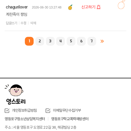
chagurilover
신고하기
2026-06-30 13:27:48
계란죽이 짱임
답글쓰기
수정
삭제
1
2
3
4
5
6
7
개인정보취급방침
이메일무단수집거부
영등포구청소년상담복지센터
영등포구학교폭력예방센터
주소 : 서울 영등포구 도영로 22길 36, 해광빌딩 2층