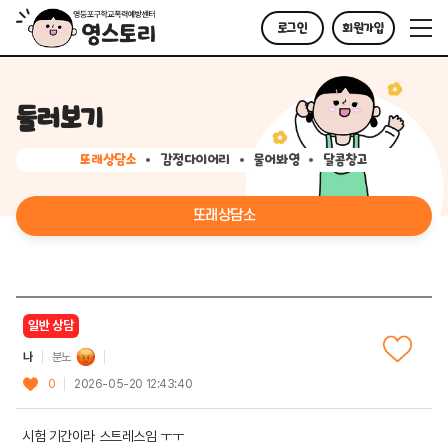
로그인
회원가입
둘러보기
또래상담소
감정다이어리
물어봐영
달콤창고
또래상담소
일반 상담
나
분노
0
2026-05-20 12:43:40
시험 기간이라 스트레스임 ㅜㅜ