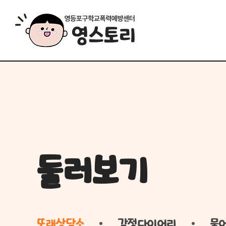
둘러보기
또래상담소
감정다이어리
물