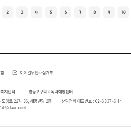
2
3
4
5
6
7
8
9
10
방침
이메일무단수집거부
담복지센터
영등포구학교폭력예방센터
 도영로 22길 36, 해광빌딩 2층
상담전화 대표번호 : 02-6337-6114
114@daum.net