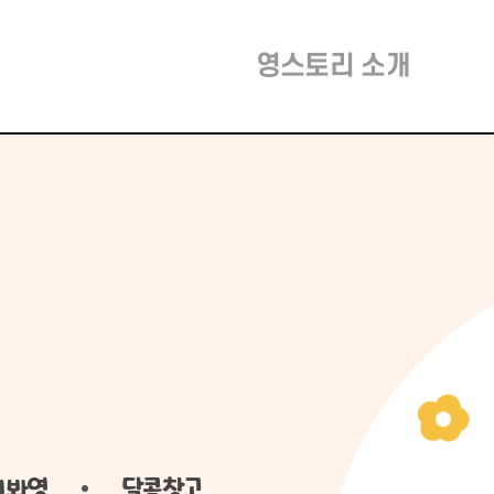
영스토리 소개
어봐영
달콤창고