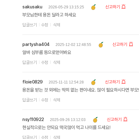
sakusaku
신고하기
2026-05-29 13:15:25
부모님한테 용돈 달라고 하세요
답글쓰기
수정
삭제
partysha404
신고하기
2025-12-02 12:48:55
알바 심부름 등으로얻어봐요
답글쓰기
수정
삭제
floie0829
신고하기
2025-11-11 12:54:28
용돈을 받는 것 외에는 딱히 없는 편이네요. 많이 필요하시다면 부
답글쓰기
수정
삭제
nsy110922
신고하기
2025-09-26 13:12:03
현실적으로는 안되요 떡국많이 먹고 나이를 드세요!
답글쓰기
수정
삭제