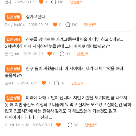
민시
2025-09-05
0
106
답변완료
집가고싶다
일반 상담
Partysha404
2025-09-05
0
190
답변완료
진로를 공부로 쭉 가려고했는데 미술이 너무 하고싶어요...
일반 상담
3학년이라 이제 시작하면 늦을텐데 그냥 취미로 해야할까요??
몬스털skrr
2025-08-29
0
83
답변완료
친구 둘이 싸웠습니다. 이 사이에서 제가 대체 무엇을 해야
일반 상담
좋을까요?
플로예
2025-08-27
0
112
답변완료
미래에 대해 고민이 됩니다. 저번 기말을 제 기대만큼 나오지
일반 상담
못 해 이번 중간도 걱정되고 나중에 뭐 먹고 살지도 모르겠고 잘하는건 딱히
없고 진로시간에 하는 관심사 찾기도 다 해보았는데 되는것도 없고
아아아아ㅏㅏㅏㅏㅏ 진짜 ...
CHOIJIHUN112
2025-08-21
1
60
답변완료