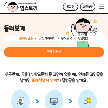
로그인
회원가입
둘러보기
또래상담소
감정다이어리
물어봐영
달콤창고
또래상담소
친구관계, 우울감, 학교폭력 등 고민이 있을 때,
언제든 고민글을
남기면
또래상담사 영이
가 답변글을 남겨요.