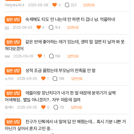
Partysha404
2025-09-08
0
223
답변완료
숙제해도 티도 안 나는데 안 하면 티 겁나 남. 억울하네
일반 상담
gg
2025-09-05
0
154
답변완료
같은 반에 좋아하는 애가 있는데, 괜히 말 걸면 티 날까 봐 못
일반 상담
쳐다보겠어
aaa
2025-09-05
1
158
답변완료
성적 조금 올랐는데 부모님이 만족을 안 함
일반 상담
노이서
2025-09-05
1
198
답변완료
애들이랑 장난치다가 내가 한 말 때문에 분위기가 살짝
일반 상담
어색해짐.. 별일 아니겠지?.. 자꾸 마음에 걸려
엠제이
2025-09-05
0
113
답변완료
친구가 단톡에서 내 말에 답 안 해줬는데… 혹시 기분 나쁜 거
일반 상담
아닌가 싶어서 혼자 고민 중..