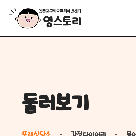
둘러보기
또래상담소
감정다이어리
물