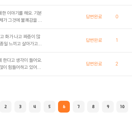
쾌한 이야기를 해요. 기분
답변완료
0
 제가 그것에 불쾌감을 표
다. 어떻게 하는 게 좋을
밉고 화가 나고 짜증이 많
답변완료
1
 종일 느끼고 살아가고
 화가 많은거 같아요.
 항상 침묵하고 참는 편이
게 한다고 생각이 들어요.
답변완료
2
 많이 힘들어하고 있어요.
워져요. 저는 고립되서 지
요. 상처 받는게 싫어서
2
3
4
5
6
7
8
9
10