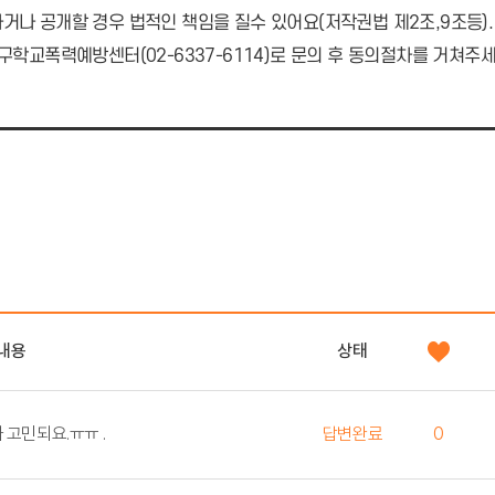
나 공개할 경우 법적인 책임을 질수 있어요(저작권법 제2조,9조등).
구학교폭력예방센터(02-6337-6114)로 문의 후 동의절차를 거쳐주세
내용
상태
2학기가 된 후 성적이 내려갈까 고민되요.ㅠㅠ .
답변완료
0