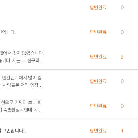
답변완료
0
요새 기억력이 안 좋아져서 고민입니다. .
답변완료
0
 많아서 맞지 않았습니다.
답변완료
2
니다. 저는 그 친구와
다. 그래서 그 친구와 지
어지고 고립이 되겠다고
 인간관계에서 많이 힘
답변완료
0
던 사람들은 저의 입장을
 대로 행동하려고 하는
들은 계산적이고 너무 재고
추천으로 어쩌다 보니 피
답변완료
0
이 즉흥환상곡인데 곡을
한데,.. 잘 할 수 있을
기말고사 점수가 상당히 낮아서 고민입니다. .
답변완료
1