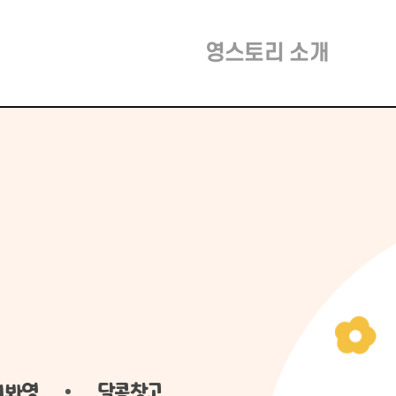
영스토리 소개
어봐영
달콤창고