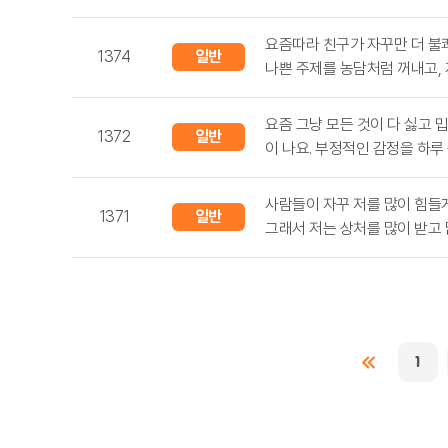
요즘따라 친구가 자꾸만 더 불
1374
일반
나쁜 주제를 농담처럼 꺼내고,
상담
하면 자꾸 장난이었다며 넘깁니
까요 ... .
요즘 그냥 모든 것이 다 싫고 
1372
일반
이 나요. 부정적인 감정을 하루
상담
있는것 같아요. 저한테 쌓여있는
그동안 하고 싶은 말도 못하고
사람들이 자꾸 저를 많이 힘들
1371
일반
어서 저한테 병이 ... .
그래서 저는 상처를 많이 받고
상담
그래서 사람들이 너무 싫고 미
내야겠다고 생각을 하게 되었어
고립감을 선택... .
1