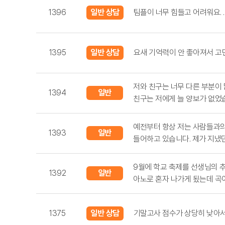
1396
일반 상담
팀플이 너무 힘들고 어려워요. .
1395
일반 상담
저와 친구는 너무 다른 부분이
1394
일반
친구는 저에게 늘 양보가 없었습
상담
지내는 관계가 너무 힘들었습니
내고 싶지 않아서 마음에서 멀
예전부터 항상 저는 사람들과의
1393
일반
결심했습니다. 원... .
들어하고 있습니다. 제가 지냈
상담
생각하지 않고 사람들은 원하는
것 같아요. 저와 지냈던 사람
9월에 학교 축제를 선생님의 
1392
일반
따지고 사람과의 정... .
아노로 혼자 나가게 됬는데 곡
상담
저번주에 받아서 아직 완벽하지 못
까요? 곡은 이제 못 바꿔요 ㅠ .
1375
일반 상담