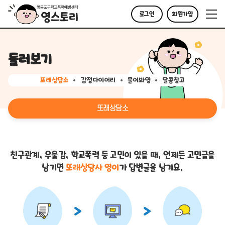
로그인
회원가입
둘러보기
또래상담소
감정다이어리
물어봐영
달콤창고
또래상담소
친구관계, 우울감, 학교폭력 등 고민이 있을 때,
언제든 고민글을
남기면
또래상담사 영이
가 답변글을 남겨요.