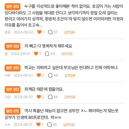
누구를 이성적으로 좋아해본 적이 없어요. 호감이 가는 사람이
일반 상담
있다하더라도 그 사람을 제대로 안다고 생각하기까지 정말 오래 걸리는
편이고 여러가지 성격적, 환경적 조건이 딱 맞지 않으면 이러저러한 걱정과
이유를 들어서 초고속...
로로
2024-09-02
1
57
답변완료
저 빼고 다 행복하게 해주세요
일반 상담
밤
2024-09-01
1
64
답변완료
학교는 자퇴하고 싶은데 부모님은 반대하고 진짜 어뜩하냐
일반 상담
지유
2024-09-01
2
69
답변완료
죄책감 때문에 힘들어요.
일반 상담
다인
2024-09-01
2
56
답변완료
역시 특출난 재능이 없으면 공부만 ㅈㄴ 해야하는게 맞는듯
일반 상담
공부가 인생에 80프로인데.. 하ㅠㅠ
ㅂㄹ
2024-08-31
1
65
답변완료