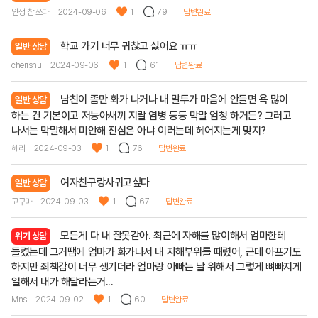
인생 참 쓰다
2024-09-06
1
79
답변완료
학교 가기 너무 귀찮고 싫어요 ㅠㅠ
일반 상담
cherishu
2024-09-06
1
61
답변완료
남친이 좀만 화가 나거나 내 말투가 마음에 안들면 욕 많이
일반 상담
하는 건 기본이고 저능아새끼 지랄 염병 등등 막말 엄청 하거든? 그러고
나서는 막말해서 미안해 진심은 아냐 이러는데 헤어지는게 맞지?
헤리
2024-09-03
1
76
답변완료
여자친구랑사귀고싶다
일반 상담
고구마
2024-09-03
1
67
답변완료
모든게 다 내 잘못같아. 최근에 자해를 많이해서 엄마한테
위기 상담
들켰는데 그거땜에 엄마가 화가나서 내 자해부위를 때렸어, 근데 아프기도
하지만 죄책감이 너무 생기더라 엄마랑 아빠는 날 위해서 그렇게 뼈빠지게
일해서 내가 해달라는거...
Mns
2024-09-02
1
60
답변완료