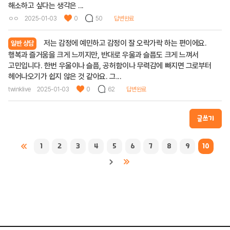
해소하고 싶다는 생각은 ...
ㅇㅇ
2025-01-03
0
50
답변완료
저는 감정에 예민하고 감정이 잘 오락가락 하는 편이에요.
일반 상담
행복과 즐거움을 크게 느끼지만, 반대로 우울과 슬픔도 크게 느껴서
고민입니다. 한번 우울이나 슬픔, 공허함이나 무력감에 빠지면 그로부터
헤어나오기가 쉽지 않은 것 같아요. 그...
twinklive
2025-01-03
0
62
답변완료
글쓰기
1
2
3
4
5
6
7
8
9
10