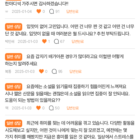
한마디씩 가주시면 감사하겠습니다!!
ㅠ
2025-01-04
0
91
답변완료
입맛이 없어 고민입니다. 어떤 건 너무 짠 것 같고 어떤 건 너무
일반 상담
단 것 같네요. 입맛이 없을 때 여러분은 뭘 드시나요? 추천 부탁드립니다.
박민새
2025-01-03
1
67
답변완료
요즘 갑자기 배가아픈 경우가 많더라고요 이럴땐 어떻게
일반 상담
하는지 알려주세요
복통
2025-01-03
0
95
답변완료
요즘에는 소설을 읽기을때 집중하기 힘들어진게 느껴져요
일반 상담
시나 짧은 산문을 읽을때는 괜찮은데 소설을 읽으면 집중이 잘 안되네요.
도움이 되는 방법이 있을까요??
책
2025-01-03
0
50
답변완료
최근에 취미를 찾는 데 어려움을 겪고 있습니다. 다양한 활동을
일반 상담
시도해보고 싶지만, 어떤 것이 나에게 맞는지 잘 모르겠고, 예전에는 몇
가지 취미를 해봤지만 지금은 흥미를 잃은 것 같아요. 일상에서 스트레스를