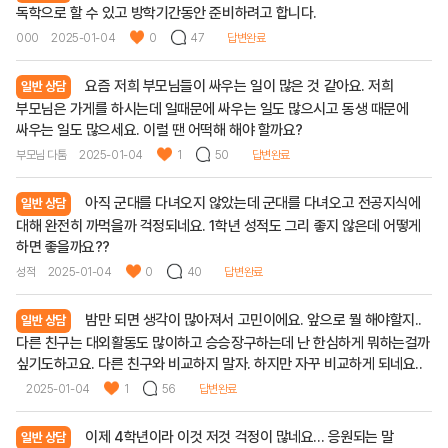
독학으로 할 수 있고 방학기간동안 준비하려고 합니다.
000
2025-01-04
0
47
답변완료
요즘 저희 부모님들이 싸우는 일이 많은 것 같아요. 저희
일반 상담
부모님은 가게를 하시는데 일때문에 싸우는 일도 많으시고 동생 때문에
싸우는 일도 많으세요. 이럴 땐 어떡해 해야 할까요?
부모님 다툼
2025-01-04
1
50
답변완료
아직 군대를 다녀오지 않았는데 군대를 다녀오고 전공지식에
일반 상담
대해 완전히 까먹을까 걱정되네요. 1학년 성적도 그리 좋지 않은데 어떻게
하면 좋을까요??
성적
2025-01-04
0
40
답변완료
밤만 되면 생각이 많아져서 고민이에요. 앞으로 뭘 해야할지..
일반 상담
다른 친구는 대외활동도 많이하고 승승장구하는데 난 한심하게 뭐하는걸까
싶기도하고요. 다른 친구와 비교하지 말자. 하지만 자꾸 비교하게 되네요..
2025-01-04
1
56
답변완료
이제 4학년이라 이것 저것 걱정이 많네요... 응원되는 말
일반 상담