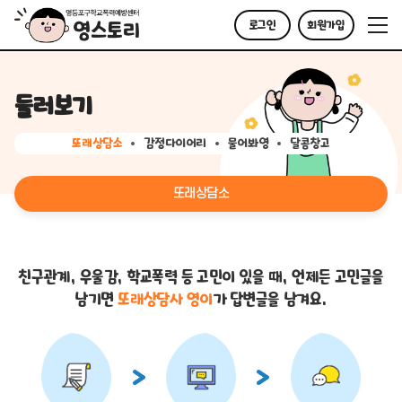
로그인
회원가입
둘러보기
또래상담소
감정다이어리
물어봐영
달콤창고
또래상담소
친구관계, 우울감, 학교폭력 등 고민이 있을 때,
언제든 고민글을
남기면
또래상담사 영이
가 답변글을 남겨요.