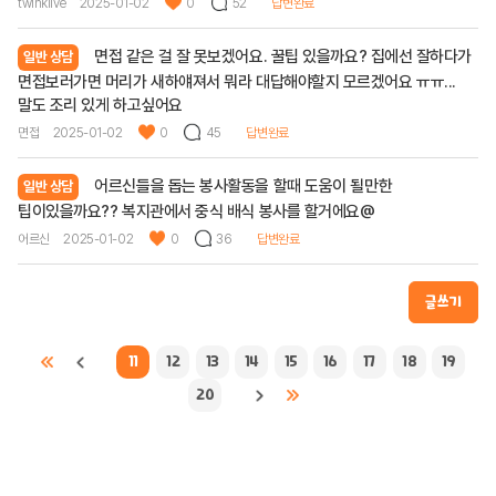
twinklive
2025-01-02
0
52
답변완료
면접 같은 걸 잘 못보겠어요. 꿀팁 있을까요? 집에선 잘하다가
일반 상담
면접보러가면 머리가 새하얘져서 뭐라 대답해야할지 모르겠어요 ㅠㅠ...
말도 조리 있게 하고싶어요
면접
2025-01-02
0
45
답변완료
어르신들을 돕는 봉사활동을 할때 도움이 될만한
일반 상담
팁이있을까요?? 복지관에서 중식 배식 봉사를 할거에요@
어르신
2025-01-02
0
36
답변완료
글쓰기
11
12
13
14
15
16
17
18
19
20