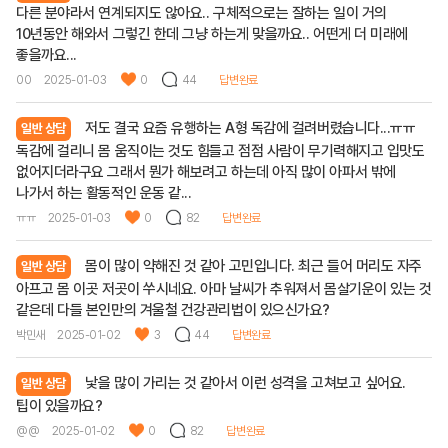
다른 분야라서 연계되지도 않아요.. 구체적으로는 잘하는 일이 거의
10년동안 해와서 그렇긴 한데 그냥 하는게 맞을까요.. 어떤게 더 미래에
좋을까요...
00
2025-01-03
0
44
답변완료
저도 결국 요즘 유행하는 A형 독감에 걸려버렸습니다...ㅠㅠ
일반 상담
독감에 걸리니 몸 움직이는 것도 힘들고 점점 사람이 무기력해지고 입맛도
없어지더라구요 그래서 뭔가 해보려고 하는데 아직 많이 아파서 밖에
나가서 하는 활동적인 운동 같...
ㅠㅠ
2025-01-03
0
82
답변완료
몸이 많이 약해진 것 같아 고민입니다. 최근 들어 머리도 자주
일반 상담
아프고 몸 이곳 저곳이 쑤시네요. 아마 날씨가 추워져서 몸살기운이 있는 것
같은데 다들 본인만의 겨울철 건강관리법이 있으신가요?
박민새
2025-01-02
3
44
답변완료
낯을 많이 가리는 것 같아서 이런 성격을 고쳐보고 싶어요.
일반 상담
팁이 있을까요?
@@
2025-01-02
0
82
답변완료