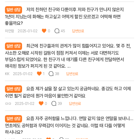
저의 친하던 친구와 다툰이후 저와 친구가 만나지 않은지
일반 상담
1년이 지났는데 화해는 하고싶고 어떡게 할진 모르겠고 어떡해 하면
좋을까요?
미안함
2025-01-02
0
45
답변완료
최근에 친구들과의 관계가 많이 힘들어지고 있어요. 몇 주 전,
일반 상담
사소한 오해로 시작된 갈등이 점점 커져서 이제는 서로 대면하기도
부담스럽게 되었어요. 한 친구가 내 얘기를 다른 친구에게 전달하면서
왜곡된 정보가 퍼지게 된 것 같아요. ...
KK
2025-01-02
1
38
답변완료
요즘 제가 삶을 잘 살고 있는지 궁금하네요. 종강도 하고 이제
일반 상담
쉬면 될거 같은데 뭔가 마음이 불안한거 같아요
ㅁㅁ
2025-01-02
0
39
답변완료
요즘 자주 공허함을 느낍니다. 연말 같지 않은 연말을 보내니...
일반 상담
연초에도 공허함과 무력감이 이어지는 것 같네요. 이럴 때 다들 어떻게
하시나요?