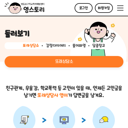
로그인
회원가입
둘러보기
또래상담소
감정다이어리
물어봐영
달콤창고
또래상담소
친구관계, 우울감, 학교폭력 등 고민이 있을 때,
언제든 고민글을
남기면
또래상담사 영이
가 답변글을 남겨요.