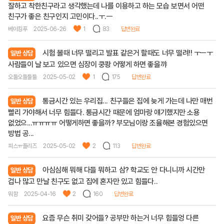
잘하고 착한친구라고 생각했는데 나를 이용하고 하는 모습 보면서 어떤
친구가 좋은 친구인지 고민이다..ㅜ.ㅡ
베이킹푸
2025-06-26
1
83
답변완료
시험 볼때 너무 떨리고 발표 같은거 할때도 너무 떨려!! ㅜㅡㅜ
일반 상담
사람들이 날 보고 있으면 심장이 쿵쾅 어떻게 하면 좋을꺄
오들오들들들
2025-05-02
1
175
답변완료
통금시간 있는 우리집... 친구들은 집에 늦게 가는데 나만 매번
일반 상담
빨리 가야해서 너무 힘들다. 통금시간 때문에 엄마랑 얘기했지만 소용
없었으...ㅠㅠㅠㅠ 어떻게하면 좋을까? 부모님이랑 조율해본 경험있으면
방법 공...
피스ㅠ플리즈
2025-05-02
2
113
답변완료
아심심해 뭐해 다들 뭐하고 삼? 학교도 안 다니니까 시간만
일반 상담
겁나 많고 만날 친구도 없고 집에 혼자만 있고 힘들다..
뭐함
2025-04-16
2
160
답변완료
요즘 무슨 취미 갖어들? 공부만 하는거 너무 힘들엉 다른
일반 상담