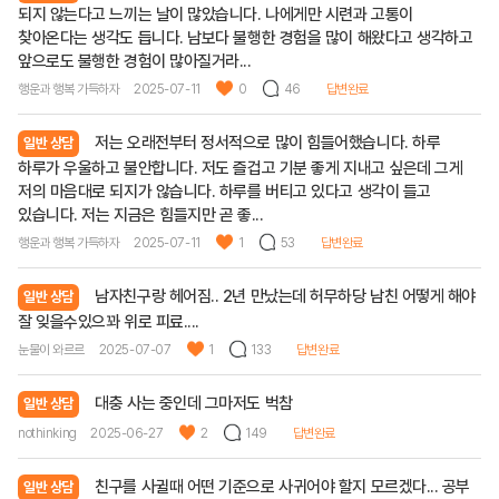
되지 않는다고 느끼는 날이 많았습니다. 나에게만 시련과 고통이
찾아온다는 생각도 듭니다. 남보다 불행한 경험을 많이 해왔다고 생각하고
앞으로도 불행한 경험이 많아질거라...
행운과 행복 가득하자
2025-07-11
0
46
답변완료
저는 오래전부터 정서적으로 많이 힘들어했습니다. 하루
일반 상담
하루가 우울하고 불안합니다. 저도 즐겁고 기분 좋게 지내고 싶은데 그게
저의 마음대로 되지가 않습니다. 하루를 버티고 있다고 생각이 들고
있습니다. 저는 지금은 힘들지만 곧 좋...
행운과 행복 가득하자
2025-07-11
1
53
답변완료
남자친구랑 헤어짐.. 2년 만났는데 허무하당 남친 어떻게 해야
일반 상담
잘 잊을수있으꽈 위로 피료....
눈물이 와르르
2025-07-07
1
133
답변완료
대충 사는 중인데 그마저도 벅참
일반 상담
nothinking
2025-06-27
2
149
답변완료
친구를 사귈때 어떤 기준으로 사귀어야 할지 모르겠다... 공부
일반 상담