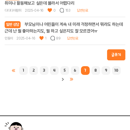
취미나 활동해보고 싶은데 몰라서 어렵다리
다다다아람쥐
2025-04-16
0
153
답변완료
부모님이나 어린들이 계속 내 미래 걱정하면서 뭐라도 하는데
일반 상담
근데 난 뭘 좋아하는지도, 뭘 하고 싶은지도 잘 모르겠어ㅠ
민둥이
2025-04-16
1
89
답변완료
글쓰기
1
2
3
4
5
6
7
8
9
10