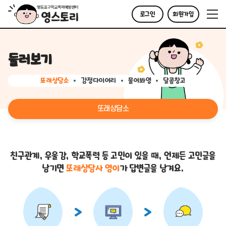
로그인
회원가입
둘러보기
또래상담소
감정다이어리
물어봐영
달콤창고
또래상담소
친구관계, 우울감, 학교폭력 등 고민이 있을 때,
언제든 고민글을
남기면
또래상담사 영이
가 답변글을 남겨요.