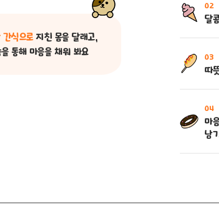
02
달콤
 간식으로
지친 몸을 달래고,
을 통해 마음을 채워 봐요
03
따뜻
04
마음
남