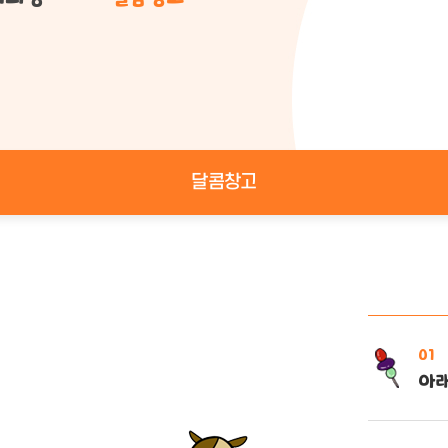
달콤창고
01
아래