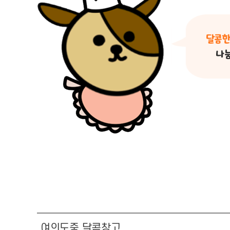
달콤한
나눔
여의도중 달콤창고