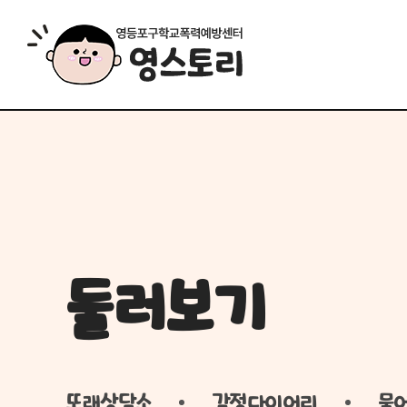
둘러보기
또래상담소
감정다이어리
물