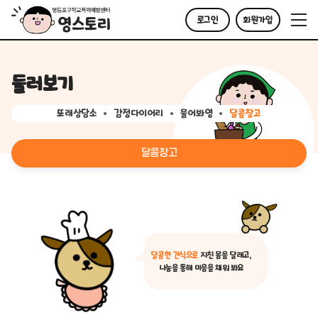
로그인
회원가입
둘러보기
또래상담소
감정다이어리
물어봐영
달콤창고
달콤창고
달콤한 간식으로
지친 몸을 달래고,
나눔을 통해 마음을 채워 봐요