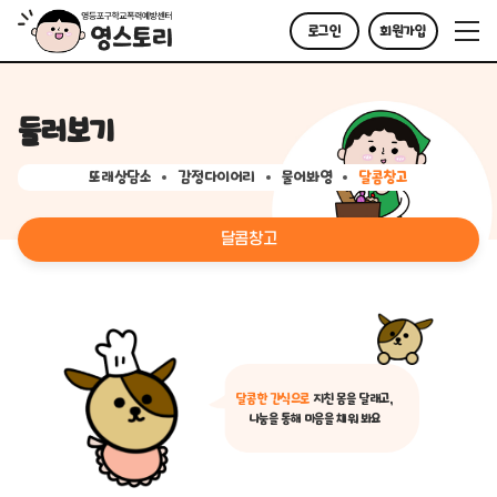
로그인
회원가입
둘러보기
또래상담소
감정다이어리
물어봐영
달콤창고
달콤창고
달콤한 간식으로
지친 몸을 달래고,
나눔을 통해 마음을 채워 봐요