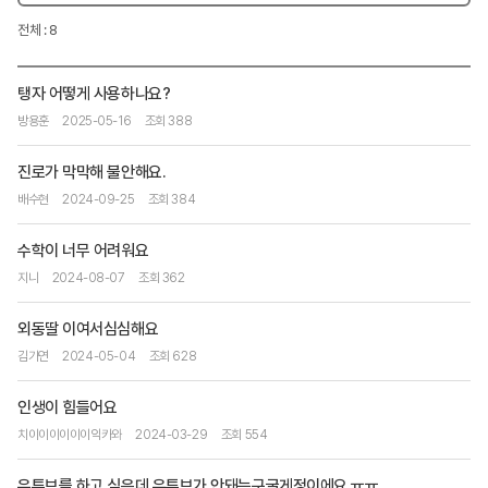
전체 : 8
탱자 어떻게 사용하나요?
방용훈
2025-05-16
조회 388
진로가 막막해 불안해요.
배수현
2024-09-25
조회 384
수학이 너무 어려워요
지니
2024-08-07
조회 362
외동딸 이여서심심해요
김가연
2024-05-04
조회 628
인생이 힘들어요
치이이이이이이익카와
2024-03-29
조회 554
유튜브를 하고 싶은데 유튜브가 안돼는구굴게정이에요 ㅠㅠ