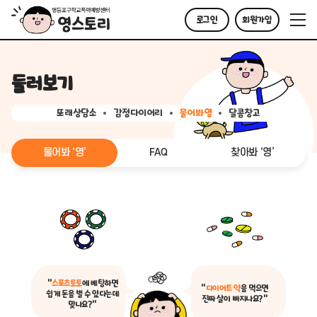
로그인
회원가입
둘러보기
또래상담소
감정다이어리
물어봐영
달콤창고
물어봐 ‘영’
FAQ
찾아봐 ‘영’
“
스포츠토토
에 베팅하면
“
다이어트 약
을 먹으면
쉽게 돈을 벌 수 있다는데
진짜 살이 빠지나요?”
맞나요?”