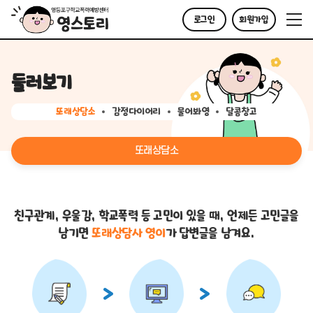
로그인
회원가입
둘러보기
또래상담소
감정다이어리
물어봐영
달콤창고
또래상담소
친구관계, 우울감, 학교폭력 등 고민이 있을 때,
언제든 고민글을
남기면
또래상담사 영이
가 답변글을 남겨요.