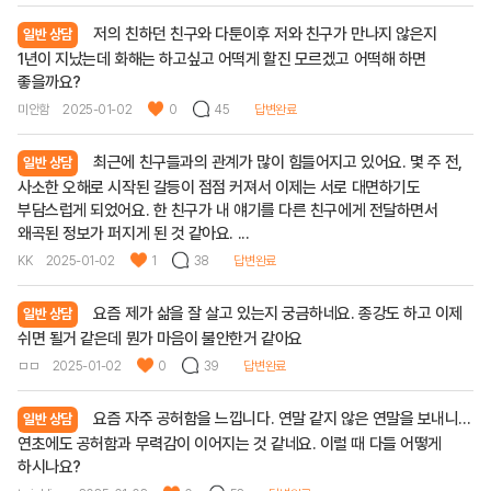
저의 친하던 친구와 다툰이후 저와 친구가 만나지 않은지
일반 상담
1년이 지났는데 화해는 하고싶고 어떡게 할진 모르겠고 어떡해 하면
좋을까요?
미안함
2025-01-02
0
45
답변완료
최근에 친구들과의 관계가 많이 힘들어지고 있어요. 몇 주 전,
일반 상담
사소한 오해로 시작된 갈등이 점점 커져서 이제는 서로 대면하기도
부담스럽게 되었어요. 한 친구가 내 얘기를 다른 친구에게 전달하면서
왜곡된 정보가 퍼지게 된 것 같아요. ...
KK
2025-01-02
1
38
답변완료
요즘 제가 삶을 잘 살고 있는지 궁금하네요. 종강도 하고 이제
일반 상담
쉬면 될거 같은데 뭔가 마음이 불안한거 같아요
ㅁㅁ
2025-01-02
0
39
답변완료
요즘 자주 공허함을 느낍니다. 연말 같지 않은 연말을 보내니...
일반 상담
연초에도 공허함과 무력감이 이어지는 것 같네요. 이럴 때 다들 어떻게
하시나요?