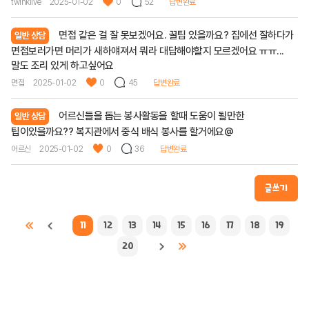
twinklive
2025-01-02
0
52
답변완료
면접 같은 걸 잘 못보겠어요. 꿀팁 있을까요? 집에선 잘하다가
일반 상담
면접보러가면 머리가 새하얘져서 뭐라 대답해야할지 모르겠어요 ㅠㅠ...
말도 조리 있게 하고싶어요
면접
2025-01-02
0
45
답변완료
어르신들을 돕는 봉사활동을 할때 도움이 될만한
일반 상담
팁이있을까요?? 복지관에서 중식 배식 봉사를 할거에요@
어르신
2025-01-02
0
36
답변완료
글쓰기
11
12
13
14
15
16
17
18
19
20