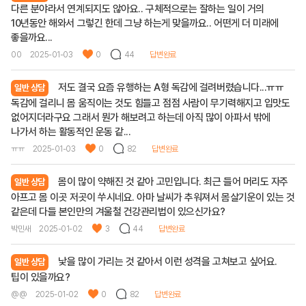
다른 분야라서 연계되지도 않아요.. 구체적으로는 잘하는 일이 거의
10년동안 해와서 그렇긴 한데 그냥 하는게 맞을까요.. 어떤게 더 미래에
좋을까요...
00
2025-01-03
0
44
답변완료
저도 결국 요즘 유행하는 A형 독감에 걸려버렸습니다...ㅠㅠ
일반 상담
독감에 걸리니 몸 움직이는 것도 힘들고 점점 사람이 무기력해지고 입맛도
없어지더라구요 그래서 뭔가 해보려고 하는데 아직 많이 아파서 밖에
나가서 하는 활동적인 운동 같...
ㅠㅠ
2025-01-03
0
82
답변완료
몸이 많이 약해진 것 같아 고민입니다. 최근 들어 머리도 자주
일반 상담
아프고 몸 이곳 저곳이 쑤시네요. 아마 날씨가 추워져서 몸살기운이 있는 것
같은데 다들 본인만의 겨울철 건강관리법이 있으신가요?
박민새
2025-01-02
3
44
답변완료
낯을 많이 가리는 것 같아서 이런 성격을 고쳐보고 싶어요.
일반 상담
팁이 있을까요?
@@
2025-01-02
0
82
답변완료